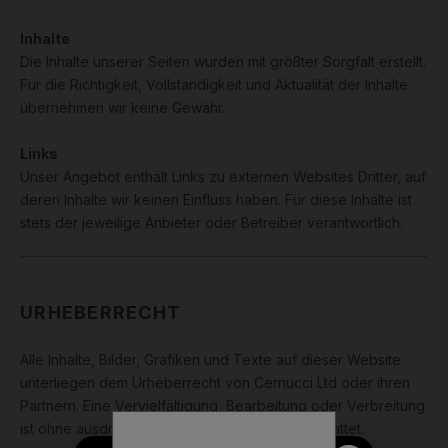
Inhalte
Die Inhalte unserer Seiten wurden mit größter Sorgfalt erstellt.
Für die Richtigkeit, Vollständigkeit und Aktualität der Inhalte
übernehmen wir keine Gewähr.
Links
Unser Angebot enthält Links zu externen Websites Dritter, auf
deren Inhalte wir keinen Einfluss haben. Für diese Inhalte ist
stets der jeweilige Anbieter oder Betreiber verantwortlich.
URHEBERRECHT
Alle Inhalte, Bilder, Grafiken und Texte auf dieser Website
unterliegen dem Urheberrecht von Cernucci Ltd oder ihren
Partnern. Eine Vervielfältigung, Bearbeitung oder Verbreitung
ist ohne ausdrückliche Genehmigung nicht gestattet.