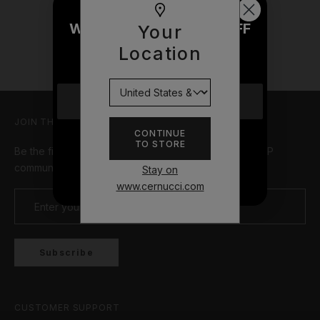
WOULD YOU LIKE £10 OFF
Your
YOUR NEXT ORDER?
Location
YES
JOIN THE TEAM
CONTINUE
TO STORE
NO THANKS
Be the first in line for new drops, limited offers, and VIP
community events
Stay on
www.cernucci.com
Subscribe
CUSTOMER SUPPORT